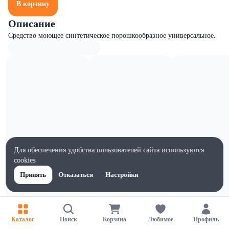
В корзину
Описание
Средство моющее синтетическое порошкообразное универсальное.
Для обеспечения удобства пользователей сайта используются
cookies
Принять
Отказаться
Настройки
Характеристики
Каталог
Поиск
Корзина
Любимое
Профиль
Ширина, мм