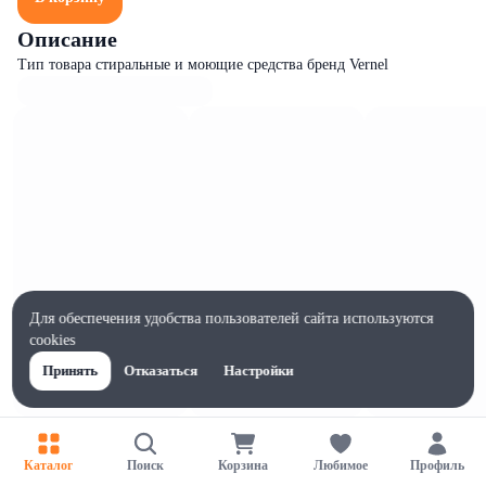
Описание
Тип товара стиральные и моющие средства бренд Vernel
Для обеспечения удобства пользователей сайта используются
cookies
Принять
Отказаться
Настройки
Характеристики
Ширина, мм
Каталог
Поиск
Корзина
Любимое
Профиль
125