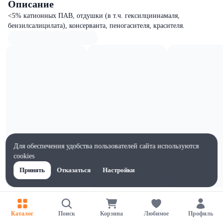
Описание
<5% катионных ПАВ, отдушки (в т.ч. гексилциннамаля,
бензилсалицилата), консерванта, пеногасителя, красителя.
Для обеспечения удобства пользователей сайта используются
cookies
Принять
Отказаться
Настройки
Характеристики
Ширина, мм
Каталог
Поиск
Корзина
Любимое
Профиль
94