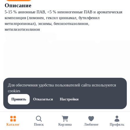
Описание
5-15 % анионные ПАВ, <5 % неионогенные ПАВ и ароматическая
композиция (лимонен, гексил циннамал, бутилфенил
метилпропионал), энзимы, бензизотиазолинон,
метилизотизолинон
Для обеспечения удобства пользователей сайта используются
cookies
Принять
Отказаться
Настройки
Каталог
Поиск
Корзина
Любимое
Профиль
Характеристики