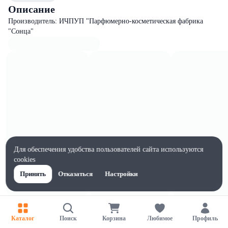
Описание
Производитель: ИЧПУП "Парфюмерно-косметическая фабрика
"Сонца"
Для обеспечения удобства пользователей сайта используются
cookies
Принять
Отказаться
Настройки
Характеристики
Ширина, мм
Каталог
Поиск
Корзина
Любимое
Профиль
44