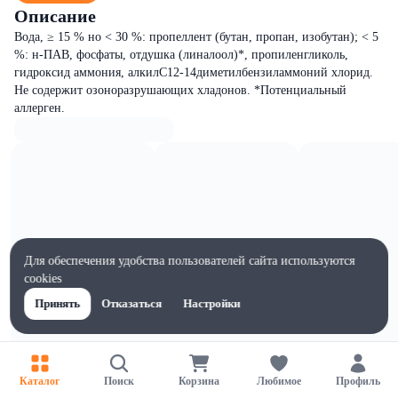
Описание
Вода, ≥ 15 % но < 30 %: пропеллент (бутан, пропан, изобутан); < 5
%: н-ПАВ, фосфаты, отдушка (линалоол)*, пропиленгликоль,
гидроксид аммония, алкилС12-14диметилбензиламмоний хлорид.
Не содержит озоноразрушающих хладонов. *Потенциальный
аллерген.
Для обеспечения удобства пользователей сайта используются
cookies
Принять
Отказаться
Настройки
Каталог
Поиск
Корзина
Любимое
Профиль