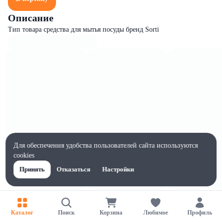
Описание
Тип товара средства для мытья посуды бренд Sorti
Для обеспечения удобства пользователей сайта используются
cookies
Принять
Отказаться
Настройки
Характеристики
Ширина, мм
Каталог
Поиск
Корзина
Любимое
Профиль
92