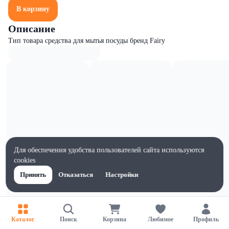
В корзину
Описание
Тип товара средства для мытья посуды бренд Fairy
Для обеспечения удобства пользователей сайта используются
cookies
Принять
Отказаться
Настройки
Характеристики
Каталог
Поиск
Корзина
Любимое
Профиль
Ширина, мм