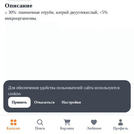
Описание
≥ 30%: пшеничные отруби, натрий двууглекислый; <5%
микроорганизмы.
Для обеспечения удобства пользователей сайта используются
cookies
Принять
Отказаться
Настройки
Характеристики
Ширина, мм
Каталог
Поиск
Корзина
Любимое
Профиль
145