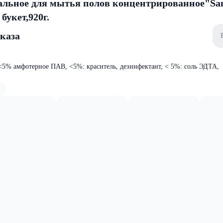
альное для мытья полов концентрированное"Sa
букет,920г.
аказа
% амфотерное ПАВ, <5%: краситель, дезинфектант, < 5%: соль ЭДТА,