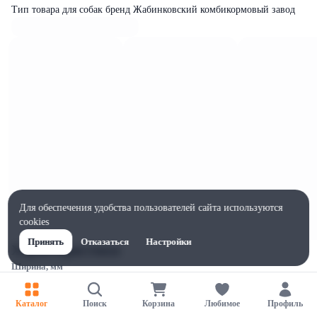
Тип товара для собак бренд Жабинковский комбикормовый завод
Для обеспечения удобства пользователей сайта используются
cookies
Принять
Отказаться
Настройки
Характеристики
Ширина, мм
380
Высота, мм
Каталог
Поиск
Корзина
Любимое
Профиль