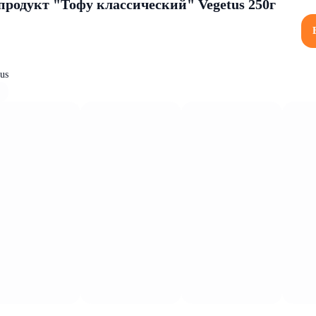
родукт "Тофу классический" Vegetus 250г
us