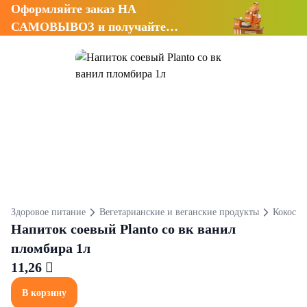
Оформляйте заказ НА
САМОВЫВОЗ и получайте
СКИДКУ 7%
Здоровое питание
Вегетарианские и веганские продукты
Кокосов
Напиток соевый Planto со вк ванил
пломбира 1л
11,26 
В корзину