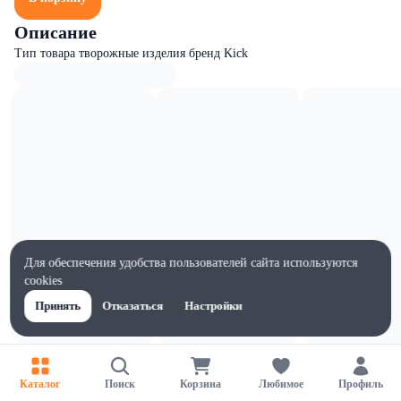
Описание
Тип товара творожные изделия бренд Kick
Для обеспечения удобства пользователей сайта используются
cookies
Принять
Отказаться
Настройки
Характеристики
Ширина, мм
Каталог
Поиск
Корзина
Любимое
Профиль
105