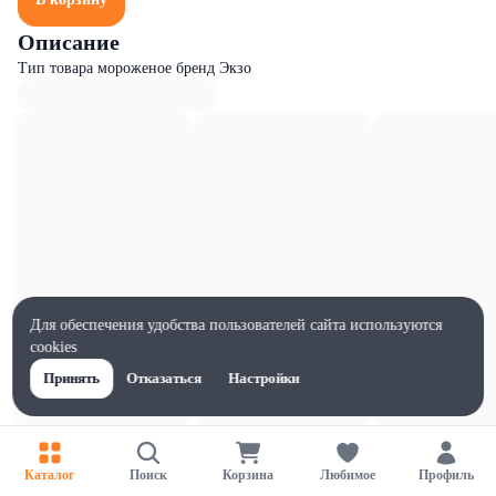
Описание
Тип товара мороженое бренд Экзо
Для обеспечения удобства пользователей сайта используются
cookies
Принять
Отказаться
Настройки
Характеристики
Ширина, мм
Каталог
Поиск
Корзина
Любимое
Профиль
200