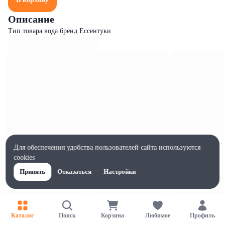
Описание
Тип товара вода бренд Ессентуки
Для обеспечения удобства пользователей сайта используются
cookies
Принять
Отказаться
Настройки
Характеристики
Ширина, мм
Каталог
Поиск
Корзина
Любимое
Профиль
65