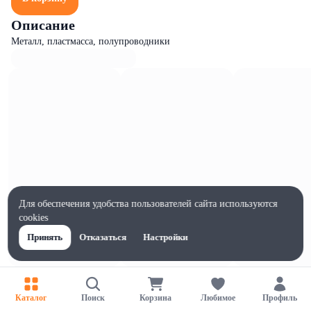
Описание
Металл, пластмасса, полупроводники
Для обеспечения удобства пользователей сайта используются
cookies
Принять
Отказаться
Настройки
Характеристики
Ширина, мм
Каталог
Поиск
Корзина
Любимое
Профиль
37