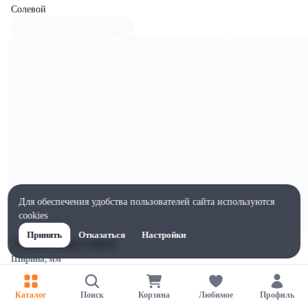
Солевой
Для обеспечения удобства пользователей сайта используются
cookies
Принять
Отказаться
Настройки
Характеристики
Ширина, мм
84
Высота, мм
Каталог
Поиск
Корзина
Любимое
Профиль