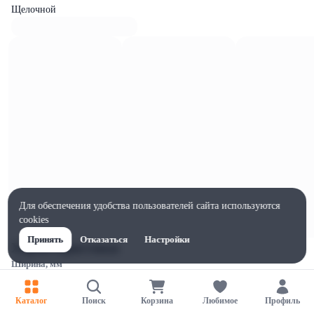
Щелочной
Для обеспечения удобства пользователей сайта используются
cookies
Принять
Отказаться
Настройки
Характеристики
Ширина, мм
84
Высота, мм
Каталог
Поиск
Корзина
Любимое
Профиль