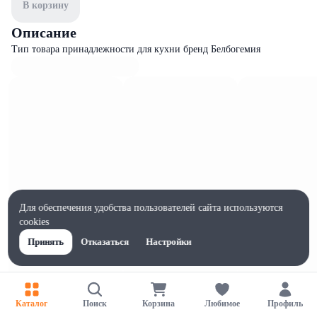
В корзину
Описание
Тип товара принадлежности для кухни бренд Белбогемия
Для обеспечения удобства пользователей сайта используются
cookies
Принять
Отказаться
Настройки
Характеристики
Каталог
Поиск
Корзина
Любимое
Профиль
Ширина, мм