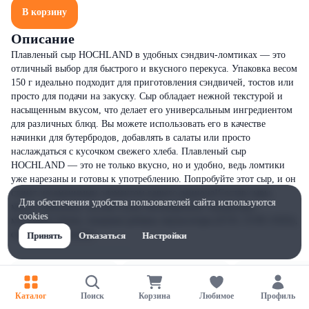
В корзину
Описание
Плавленый сыр HOCHLAND в удобных сэндвич-ломтиках — это
отличный выбор для быстрого и вкусного перекуса. Упаковка весом
150 г идеально подходит для приготовления сэндвичей, тостов или
просто для подачи на закуску. Сыр обладает нежной текстурой и
насыщенным вкусом, что делает его универсальным ингредиентом
для различных блюд. Вы можете использовать его в качестве
начинки для бутербродов, добавлять в салаты или просто
наслаждаться с кусочком свежего хлеба. Плавленый сыр
HOCHLAND — это не только вкусно, но и удобно, ведь ломтики
уже нарезаны и готовы к употреблению. Попробуйте этот сыр, и он
станет незаменимым элементом вашего рациона!Состав:сыры,
Для обеспечения удобства пользователей сайта используются
масло сливочное, молоко сухое обезжиренное, концентрат
cookies
молочного белка, пищевая добавка эмульгаторы (Е331, Е339, Е452),
соль, вода питьевая.
Принять
Отказаться
Настройки
Каталог
Поиск
Корзина
Любимое
Профиль