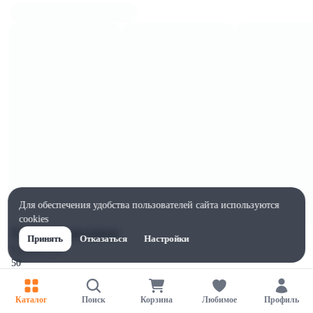
Для обеспечения удобства пользователей сайта используются
cookies
Характеристики
Принять
Отказаться
Настройки
Ширина, мм
50
Высота, мм
80
Каталог
Поиск
Корзина
Любимое
Профиль