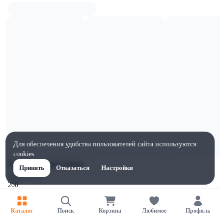
Для обеспечения удобства пользователей сайта используются
cookies
Характеристики
Принять
Отказаться
Настройки
Ширина, мм
200
Высота, мм
250
Каталог
Поиск
Корзина
Любимое
Профиль