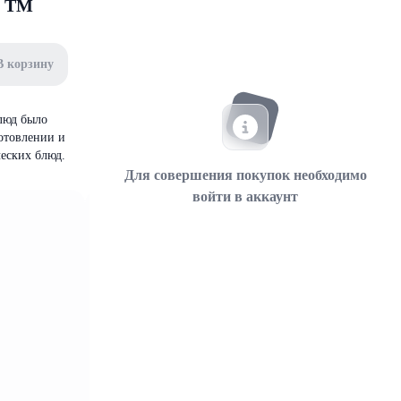
г ТМ
В корзину
люд было
отовлении и
ческих блюд.
Для совершения покупок необходимо
войти в аккаунт