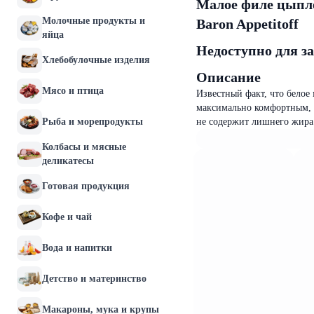
Малое филе цыплё
Молочные продукты и
Baron Appetitoff
яйца
Недоступно для з
Хлебобулочные изделия
Описание
Мясо и птица
Известный факт, что белое
максимально комфортным, 
Рыба и морепродукты
не содержит лишнего жира.
Колбасы и мясные
деликатесы
Готовая продукция
Кофе и чай
Вода и напитки
Детство и материнство
Макароны, мука и крупы