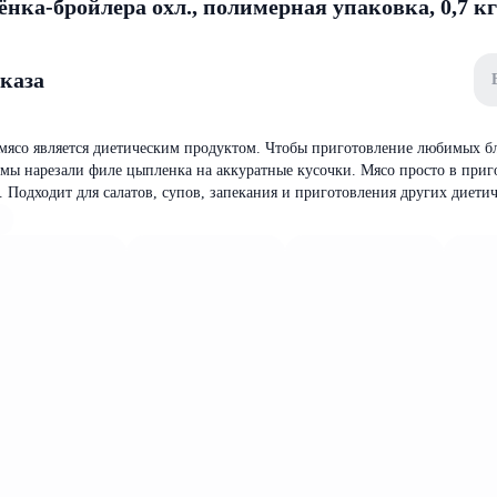
нка-бройлера охл., полимерная упаковка, 0,7 к
аказа
 мясо является диетическим продуктом. Чтобы приготовление любимых б
мы нарезали филе цыпленка на аккуратные кусочки. Мясо просто в приг
 Подходит для салатов, супов, запекания и приготовления других диети