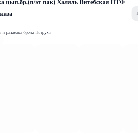
 цып.бр.(п/эт пак) Халяль Витебская ПТФ
аказа
 и разделка бренд Петруха