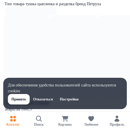
Тип товара тушка цыпленка и разделка бренд Петруха
Для обеспечения удобства пользователей сайта используются
cookies
Принять
Отказаться
Настройки
Характеристики
Жиры на 100г, г
14
Ширина, мм
Каталог
Поиск
Корзина
Любимое
Профиль