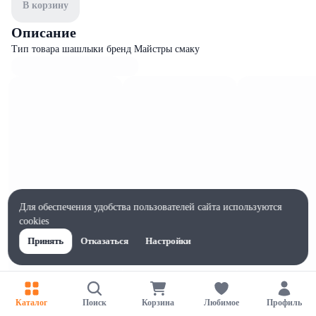
В корзину
Описание
Тип товара шашлыки бренд Майстры смаку
Для обеспечения удобства пользователей сайта используются
cookies
Принять
Отказаться
Настройки
Характеристики
Каталог
Поиск
Корзина
Любимое
Профиль
Жиры на 100г, г