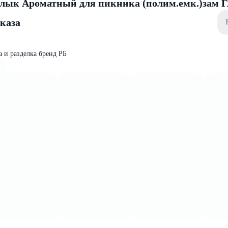
шлык Ароматный для пикника (полим.емк.)зам
аказа
 и разделка бренд РБ