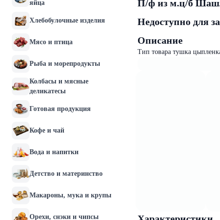
П/ф из м.ц/б Ша
яйца
Недоступно для з
Хлебобулочные изделия
Описание
Мясо и птица
Тип товара тушка цыпленка
Рыба и морепродукты
Колбасы и мясные
деликатесы
Готовая продукция
Кофе и чай
Вода и напитки
Детство и материнство
Макароны, мука и крупы
Орехи, снэки и чипсы
Характеристики