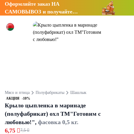
Оформляйте заказ НА
САМОВЫВОЗ и получайте
СКИДКУ 7%
Мясо и птица
Полуфабрикаты
Шашлык
АКЦИЯ
-10%
Крыло цыпленка в маринаде
(полуфабрикат) охл ТМ"Готовим с
любовью!",
фасовка 0,5 кг.
6,75 
7,5 