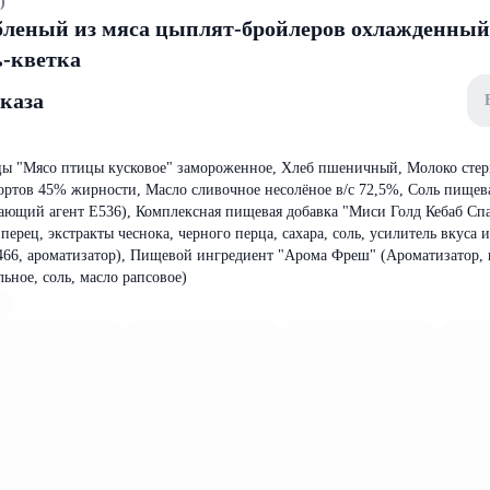
)
бленый из мяса цыплят-бройлеров охлажденный
ь-кветка
аказа
цы "Мясо птицы кусковое" замороженное, Хлеб пшеничный, Молоко стер
ортов 45% жирности, Масло сливочное несолёное в/с 72,5%, Соль пищев
ающий агент Е536), Комплексная пищевая добавка "Миси Голд Кебаб Сп
перец, экстракты чеснока, черного перца, сахара, соль, усилитель вкуса и
E 466, ароматизатор), Пищевой ингредиент "Арома Фреш" (Ароматизатор,
ьное, соль, масло рапсовое)