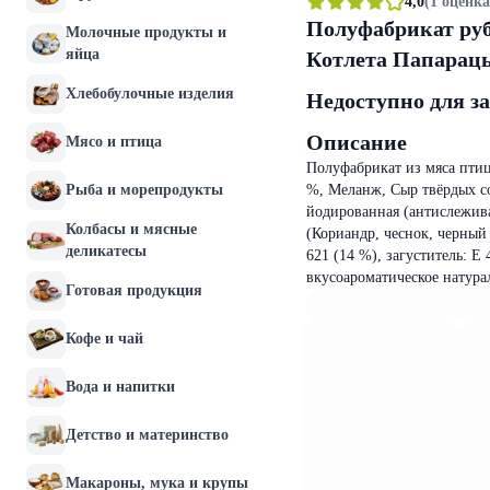
4,0
(1 оценка
Полуфабрикат ру
Молочные продукты и
яйца
Котлета Папарац
Хлебобулочные изделия
Недоступно для з
Описание
Мясо и птица
Полуфабрикат из мяса пти
Рыба и морепродукты
%, Меланж, Сыр твёрдых с
йодированная (антислежив
Колбасы и мясные
(Кориандр, чеснок, черный 
деликатесы
621 (14 %), загуститель: 
вкусоароматическое натурал
Готовая продукция
Кофе и чай
Вода и напитки
Детство и материнство
Макароны, мука и крупы