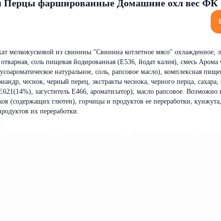
ш Перцы фаршированные Домашние охл вес ФК 
кат мелкокусковой из свинины "Свинина котлетное мясо" охлажденное, 
отварная, соль пищевая йодированная (Е536, йодат калия), смесь Арома
усоароматическое натуральное, соль, рапсовое масло), комплексная пище
андр, чеснок, черный перец, экстракты чеснока, черного перца, сахара, 
 Е621(14%), загуститель Е466, ароматизатор), масло рапсовое. Возможно
аков (содержащих глютен), горчицы и продуктов ее переработки, кунжута,
продуктов их переработки.