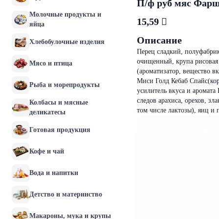
П/ф руб мяс Фар
Молочные продукты и
15,59 
яйца
Описание
Хлебобулочные изделия
Перец сладкий, полуфабри
очищенный, крупа рисовая 
Мясо и птица
(ароматизатор, вещество вк
Миси Голд Кебаб Спайс(кори
Рыба и морепродукты
усилитель вкуса и аромата
следов арахиса, орехов, зл
Колбасы и мясные
том числе лактозы), яиц и 
деликатесы
Готовая продукция
Кофе и чай
Вода и напитки
Детство и материнство
Макароны, мука и крупы