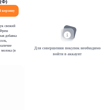
(Ф)
В корзину
лук свежий
 Фреш
вая добавка
соль,
 наличие
Для совершения покупок необходимо
 молока (в
войти в аккаунт