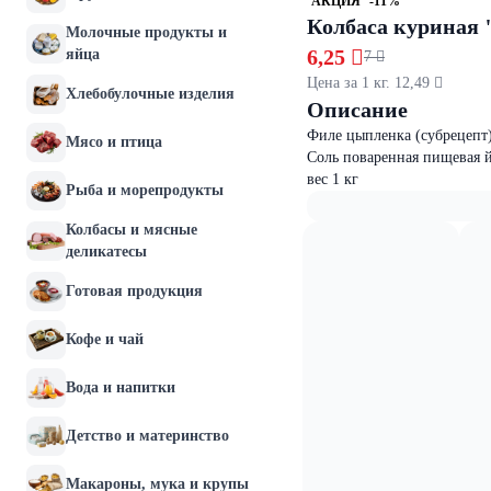
АКЦИЯ
-11%
Колбаса куриная 
Молочные продукты и
6,25 
яйца
7 
Цена за 1 кг. 12,49 
Хлебобулочные изделия
Описание
Филе цыпленка (субрецепт) 
Мясо и птица
Соль поваренная пищевая й
вес 1 кг
Рыба и морепродукты
Колбасы и мясные
деликатесы
Готовая продукция
Кофе и чай
Вода и напитки
Детство и материнство
Макароны, мука и крупы