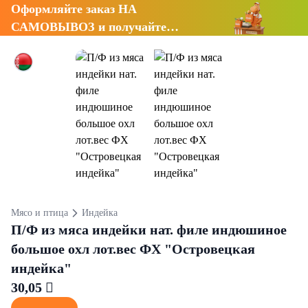
Оформляйте заказ НА
САМОВЫВОЗ и получайте
СКИДКУ 7%
Мясо и птица
Индейка
П/Ф из мяса индейки нат. филе индюшиное
большое охл лот.вес ФХ "Островецкая
индейка"
30,05 