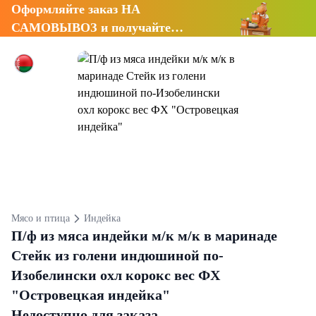
Оформляйте заказ НА
САМОВЫВОЗ и получайте
СКИДКУ 7%
Мясо и птица
Индейка
П/ф из мяса индейки м/к м/к в маринаде
Стейк из голени индюшиной по-
Изобелински охл корокс вес ФХ
"Островецкая индейка"
Недоступно для заказа