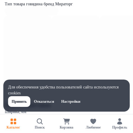
Тип товара говядина бренд Мираторг
Для обеспечения удобства пользователей сайта используются
cookies
Принять
Отказаться
Настройки
Характеристики
Ширина, мм
1
Высота, мм
Каталог
Поиск
Корзина
Любимое
Профиль