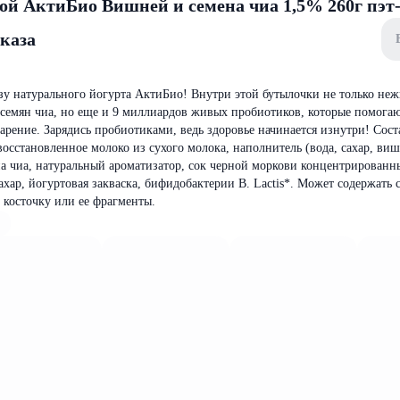
ой АктиБио Вишней и семена чиа 1,5% 260г пэт-
аказа
зу натурального йогурта АктиБио! Внутри этой бутылочки не только не
 семян чиа, но еще и 9 миллиардов живых пробиотиков, которые помогаю
арение. Зарядись пробиотиками, ведь здоровье начинается изнутри! Сост
осстановленное молоко из сухого молока, наполнитель (вода, сахар, виш
а чиа, натуральный ароматизатор, сок черной моркови концентрированн
ахар, йогуртовая закваска, бифидобактерии B. Lactis*. Может содержать 
 косточку или ее фрагменты.