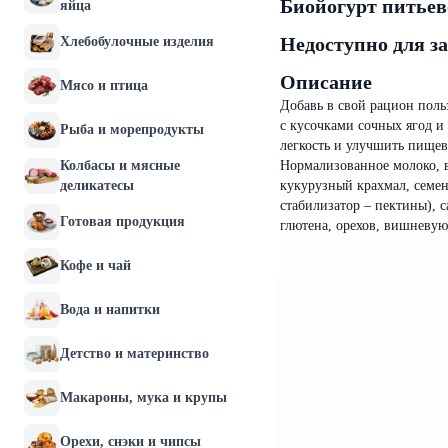
Биойогурт питьев
яйца
Недоступно для з
Хлебобулочные изделия
Описание
Мясо и птица
Добавь в свой рацион поль
с кусочками сочных ягод и
Рыба и морепродукты
легкость и улучшить пищев
Колбасы и мясные
Нормализованное молоко, в
деликатесы
кукурузный крахмал, семен
стабилизатор – пектины), с
Готовая продукция
глютена, орехов, вишневую
Кофе и чай
Вода и напитки
Детство и материнство
Макароны, мука и крупы
Орехи, снэки и чипсы