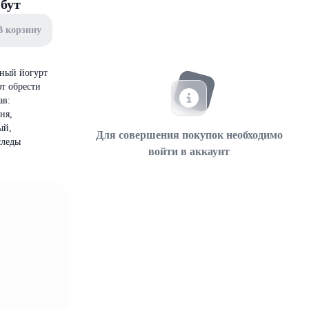
бут
В корзину
жный йогурт
т обрести
ав:
ня,
ый,
Для совершения покупок необходимо
следы
войти в аккаунт