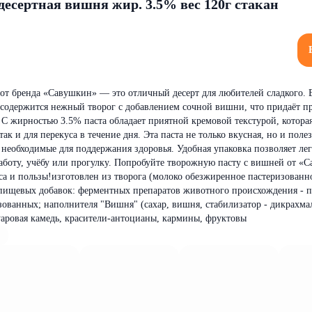
десертная вишня жир. 3.5% вес 120г стакан
от бренда «Савушкин» — это отличный десерт для любителей сладкого.
 содержится нежный творог с добавлением сочной вишни, что придаёт п
С жирностью 3.5% паста обладает приятной кремовой текстурой, котора
так и для перекуса в течение дня. Эта паста не только вкусная, но и полез
 необходимые для поддержания здоровья. Удобная упаковка позволяет лег
а работу, учёбу или прогулку. Попробуйте творожную пасту с вишней от «
са и пользы!изготовлен из творога (молоко обезжиренное пастеризованн
 пищевых добавок: ферментных препаратов животного происхождения - п
зованных; наполнителя "Вишня" (сахар, вишня, стабилизатор - дикрахм
аровая камедь, красители-антоцианы, кармины, фруктовы