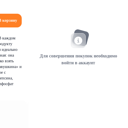
В корзину
 В каждом
родукту
я идеально
ная: она
Для совершения покупок необходимо
ко взять
войти в аккаунт
Савушкина» и
ое с
епсина,
алфосфат