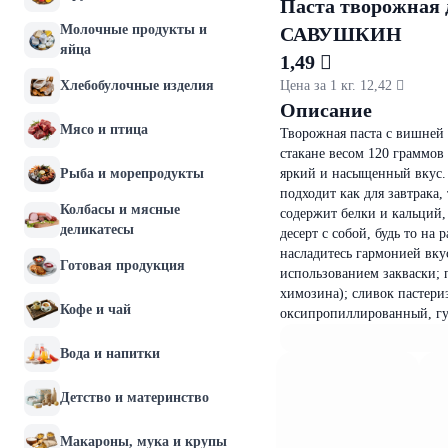
Паста творожная 
Молочные продукты и
САВУШКИН
яйца
1,49 
Хлебобулочные изделия
Цена за 1 кг. 12,42 
Описание
Мясо и птица
Творожная паста с вишней 
стакане весом 120 граммов
Рыба и морепродукты
яркий и насыщенный вкус. 
подходит как для завтрака, 
Колбасы и мясные
содержит белки и кальций,
деликатесы
десерт с собой, будь то н
насладитесь гармонией вку
Готовая продукция
использованием закваски;
химозина); сливок пастери
Кофе и чай
оксипропиллированный, гу
Вода и напитки
Детство и материнство
Макароны, мука и крупы