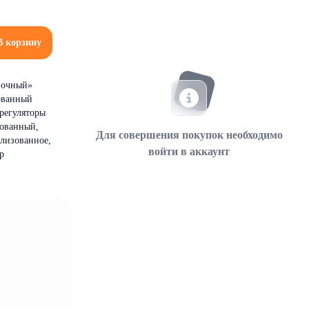
В корзину
вочный»
рованный
 регуляторы
рованный,
Для совершения покупок необходимо
ализованное,
войти в аккаунт
р