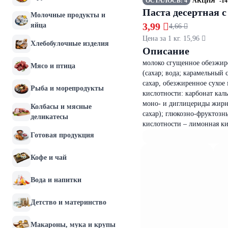
ОСТАЛОСЬ: 4
АКЦИЯ
-1
Паста десертная с
Молочные продукты и
3,99 
яйца
4,66 
Цена за 1 кг. 15,96 
Хлебобулочные изделия
Описание
молоко сгущенное обезжир
Мясо и птица
(сахар; вода; карамельный
сахар, обезжиренное сухое 
Рыба и морепродукты
кислотности: карбонат кал
моно- и диглицериды жирны
Колбасы и мясные
сахар); глюкозно-фруктозны
деликатесы
кислотности – лимонная ки
Готовая продукция
Кофе и чай
Вода и напитки
Детство и материнство
Макароны, мука и крупы