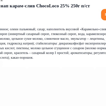
4%
 нап карам-слив ChocoLoco 25% 250г п/ст
енное; олеин пальмовый; сахар; наполнитель вкусовой «Карамельно-сли
 сироп (инвертный сахарный сироп, глюкозный сироп, вода, карамелизи
молоко, цельное сухое молоко, сливочное масло, эмульгатор – лецитины,
ьция, гидроксид натрия); стабилизаторы: дикрахмалфосфат оксипропили
х кислот, пектины; молоко цельное сгущенное с сахаром (молоко норм
й сироп, краситель – сахарный колер I простой; ароматизаторы; регулято
слота); какао-порошок.