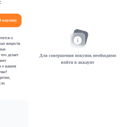
с
В корзину
тится о
ных веществ.
ных
что делает
Для совершения покупок необходимо
анет
войти в аккаунт
а о вашем
чке!
цитин,
сло