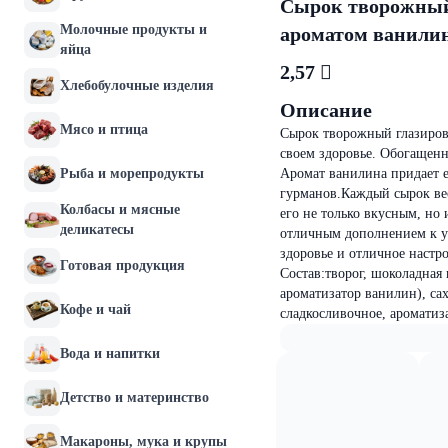
Сырок творожный
Молочные продукты и
ароматом ванилин
яйца
2,57 
Хлебобулочные изделия
Описание
Мясо и птица
Сырок творожный глазирова
своем здоровье. Обогащенн
Рыба и морепродукты
Аромат ванилина придает 
гурманов.Каждый сырок ве
Колбасы и мясные
его не только вкусным, но 
деликатесы
отличным дополнением к ут
здоровье и отличное настр
Готовая продукция
Состав:творог, шоколадная 
ароматизатор ванилин), са
Кофе и чай
сладкосливочное, ароматиз
Вода и напитки
Детство и материнство
Макароны, мука и крупы