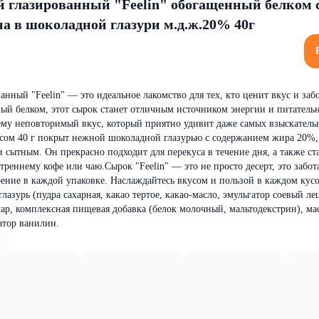
 глазированный "Feelin" обогащенный белком 
а в шоколадной глазури м.д.ж.20% 40г
нный "Feelin" — это идеальное лакомство для тех, кто ценит вкус и забо
ый белком, этот сырок станет отличным источником энергии и питатель
ему неповторимый вкус, который приятно удивит даже самых взыскатель
сом 40 г покрыт нежной шоколадной глазурью с содержанием жира 20%, 
и сытным. Он прекрасно подходит для перекуса в течение дня, а также ст
реннему кофе или чаю.Сырок "Feelin" — это не просто десерт, это забот
оение в каждой упаковке. Наслаждайтесь вкусом и пользой в каждом кусо
глазурь (пудра сахарная, какао тертое, какао-масло, эмульгатор соевый ле
хар, комплексная пищевая добавка (белок молочный, мальтодекстрин), ма
атор ванилин.