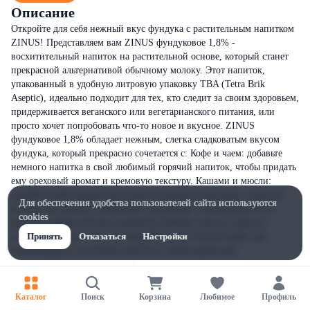
Описание
Откройте для себя нежный вкус фундука с растительным напитком
ZINUS! Представляем вам ZINUS фундуковое 1,8% -
восхитительный напиток на растительной основе, который станет
прекрасной альтернативой обычному молоку. Этот напиток,
упакованный в удобную литровую упаковку TBA (Tetra Brik
Aseptic), идеально подходит для тех, кто следит за своим здоровьем,
придерживается веганского или вегетарианского питания, или
просто хочет попробовать что-то новое и вкусное. ZINUS
фундуковое 1,8% обладает нежным, слегка сладковатым вкусом
фундука, который прекрасно сочетается с: Кофе и чаем: добавьте
немного напитка в свой любимый горячий напиток, чтобы придать
ему ореховый аромат и кремовую текстуру. Кашами и мюсли:
сделайте свой завтрак еще более полезным и вкусным, залив им
Для обеспечения удобства пользователей сайта используются
хлопья или гранолу. Выпечкой и десертами: используйте его в
cookies
качестве замены молока в рецептах блинов, кексов и других
сладостей. Просто так: наслаждайтесь им в чистом виде, как
Принять
Отказаться
Настройки
освежающий и полезный напиток в любое время дня.
Каталог
Поиск
Корзина
Любимое
Профиль