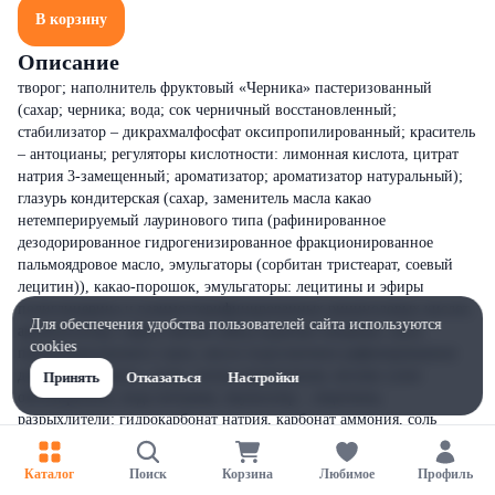
В корзину
Описание
творог; наполнитель фруктовый «Черника» пастеризованный
(сахар; черника; вода; сок черничный восстановленный;
стабилизатор – дикрахмалфосфат оксипропилированный; краситель
– антоцианы; регуляторы кислотности: лимонная кислота, цитрат
натрия 3-замещенный; ароматизатор; ароматизатор натуральный);
глазурь кондитерская (сахар, заменитель масла какао
нетемперируемый лауринового типа (рафинированное
дезодорированное гидрогенизированное фракционированное
пальмоядровое масло, эмульгаторы (сорбитан тристеарат, соевый
лецитин)), какао-порошок, эмульгаторы: лецитины и эфиры
полиглицерина и взаимоэтерифицированных рициноловых кислот,
Для обеспечения удобства пользователей сайта используются
ароматизатор); вафли мягкие (яйца куриные пищевые, мука
cookies
пшеничная высшего сорта, масло подсолнечное рафинированное
дезодорированное, сахар, патока крахмальная, молоко сухое
Принять
Отказаться
Настройки
обезжиренное, вода питьевая, эмульгатор – лецитины,
разрыхлители: гидрокарбонат натрия, карбонат аммония, соль
пищевая йодированная (содержит йодат калия, агент
антислеживающий – ферроцианид калия), биологически активная
Каталог
Поиск
Корзина
Любимое
Профиль
добавка «Экстракт бересты бетулиносодержащий»); сахар; масло