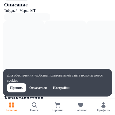
Описание
Твёрдый. Марка МТ.
Для обеспечения удобства пользователей сайта используются
cookies
Принять
Отказаться
Настройки
Характеристики
Жиры на 100г, г
82
Каталог
Поиск
Корзина
Любимое
Профиль