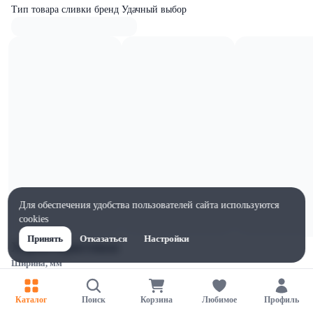
Тип товара сливки бренд Удачный выбор
Для обеспечения удобства пользователей сайта используются
cookies
Принять
Отказаться
Настройки
Характеристики
Ширина, мм
170
Высота, мм
Каталог
Поиск
Корзина
Любимое
Профиль