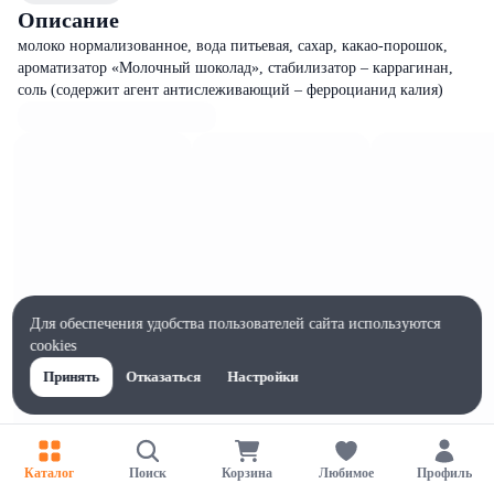
Описание
молоко нормализованное, вода питьевая, сахар, какао-порошок,
ароматизатор «Молочный шоколад», стабилизатор – каррагинан,
соль (содержит агент антислеживающий – ферроцианид калия)
Для обеспечения удобства пользователей сайта используются
cookies
Принять
Отказаться
Настройки
Характеристики
Каталог
Поиск
Корзина
Любимое
Профиль
Ширина, мм