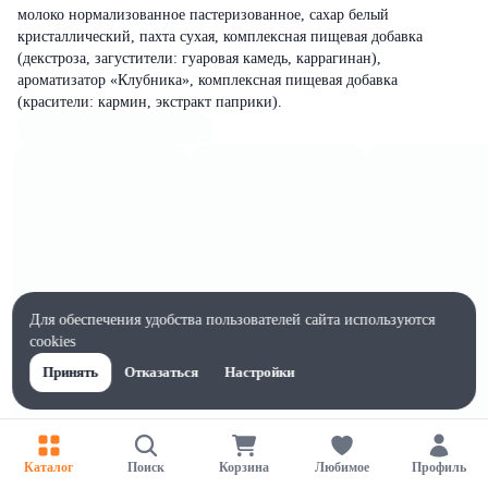
молоко нормализованное пастеризованное, сахар белый
кристаллический, пахта сухая, комплексная пищевая добавка
(декстроза, загустители: гуаровая камедь, каррагинан),
ароматизатор «Клубника», комплексная пищевая добавка
(красители: кармин, экстракт паприки).
Для обеспечения удобства пользователей сайта используются
cookies
Принять
Отказаться
Настройки
Каталог
Поиск
Корзина
Любимое
Профиль
Характеристики