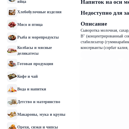
Напиток на осн м
яйца
Недоступно для з
Хлебобулочные изделия
Описание
Мясо и птица
Сыворотка молочная, сахар
В" (концентрированный сок
Рыба и морепродукты
стабилизатор (гуммиарабик
Колбасы и мясные
консерванты (сорбат калия,
деликатесы
Готовая продукция
Кофе и чай
Вода и напитки
Детство и материнство
Макароны, мука и крупы
Орехи, снэки и чипсы