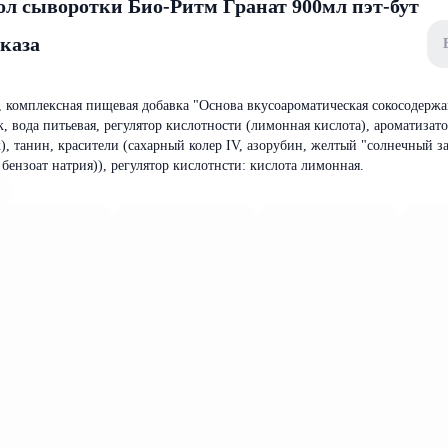
ол сыворотки Био-Ритм Гранат 900мл пэт-бут
аказа
, комплексная пищевая добавка "Основа вкусоароматическая сокосодержа
, вода питьевая, регулятор кислотности (лимонная кислота), ароматизато
), танин, красители (сахарный колер IV, азорубин, желтый "солнечный за
 бензоат натрия)), регулятор кислотнсти: кислота лимонная.