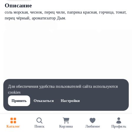
Описание
соль морская, чеснок, перец чили, паприка красная, горчица, томат,
перец чёрный, ароматизатор Дым.
Для обеспечения удобства пользователей сайта используются
cookies
Принять
Отказаться
Настройки
Характеристики
Ширина, мм
Каталог
Поиск
Корзина
Любимое
Профиль
50