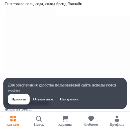
Тип товара соль, сода, солод бренд Эколайн
Для обеспечения удобства пользователей сайта используются
cookies
Принять
Отказаться
Настройки
Характеристики
Жиры на 100г, г
0
Ширина, мм
Каталог
Поиск
Корзина
Любимое
Профиль