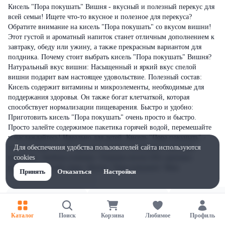
Кисель "Пора покушать" Вишня - вкусный и полезный перекус для
всей семьи! Ищете что-то вкусное и полезное для перекуса?
Обратите внимание на кисель "Пора покушать" со вкусом вишни!
Этот густой и ароматный напиток станет отличным дополнением к
завтраку, обеду или ужину, а также прекрасным вариантом для
полдника. Почему стоит выбрать кисель "Пора покушать" Вишня?
Натуральный вкус вишни: Насыщенный и яркий вкус спелой
вишни подарит вам настоящее удовольствие. Полезный состав:
Кисель содержит витамины и микроэлементы, необходимые для
поддержания здоровья. Он также богат клетчаткой, которая
способствует нормализации пищеварения. Быстро и удобно:
Приготовить кисель "Пора покушать" очень просто и быстро.
Просто залейте содержимое пакетика горячей водой, перемешайте
и наслаждайтесь! Идеально для детей: Кисель "Пора покушать" -
это отличный способ приучить детей к полезным и вкусным
Для обеспечения удобства пользователей сайта используются
напиткам. Удобная упаковка: Упаковка весом 410г идеально
cookies
подходит для всей семьи. Кисель "Пора покушать" Виш
Принять
Отказаться
Настройки
Каталог
Поиск
Корзина
Любимое
Профиль