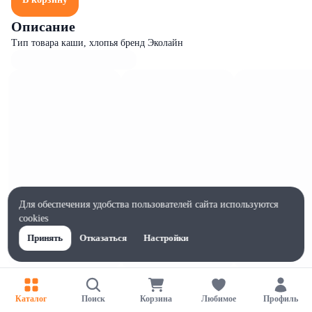
Описание
Тип товара каши, хлопья бренд Эколайн
Для обеспечения удобства пользователей сайта используются
cookies
Принять
Отказаться
Настройки
Характеристики
Жиры на 100г, г
Каталог
Поиск
Корзина
Любимое
Профиль
6